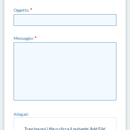
Oggetto:
Messaggio:
Allegati:
Trascina qui i file o clicca il pulsante 'Add File'